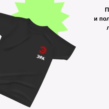
П
и по