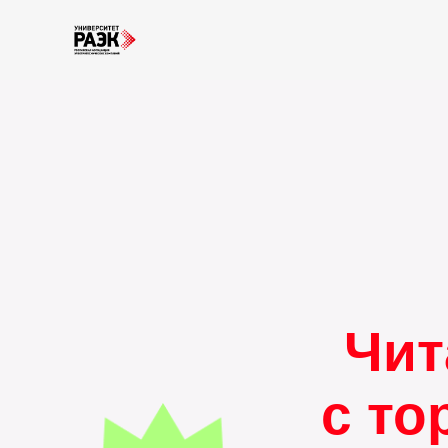
Чит
с то